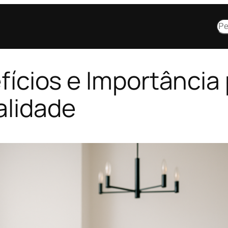
Pes
efícios e Importância
alidade