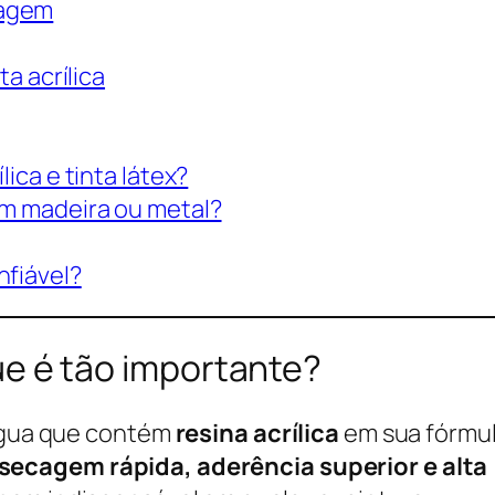
cagem
a acrílica
lica e tinta látex?
 em madeira ou metal?
nfiável?
que é tão importante?
e água que contém
resina acrílica
em sua fórmul
secagem rápida, aderência superior e alta