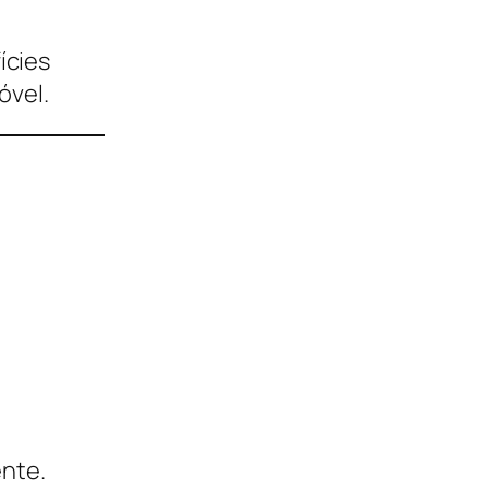
ícies
óvel.
ente.