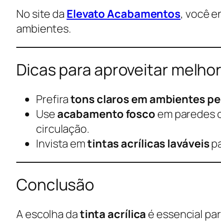
No site da
Elevato Acabamentos
, você e
ambientes.
Dicas para aproveitar melhor 
Prefira
tons claros em ambientes p
Use
acabamento fosco
em paredes 
circulação.
Invista em
tintas acrílicas laváveis
pa
Conclusão
A escolha da
tinta acrílica
é essencial par