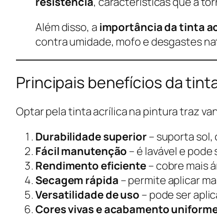
resistência
, características que a t
Além disso, a
importância da tinta ac
contra umidade, mofo e desgastes nat
Principais benefícios da tinta
Optar pela tinta acrílica na pintura traz 
Durabilidade superior
– suporta sol,
Fácil manutenção
– é lavável e pode
Rendimento eficiente
– cobre mais 
Secagem rápida
– permite aplicar m
Versatilidade de uso
– pode ser apli
Cores vivas e acabamento uniform