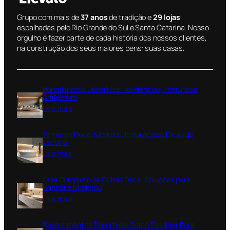
Grupo com mais de
37 anos
de tradição e
29 lojas
espalhadas pelo Rio Grande do Sul e Santa Catarina. Nosso
orgulho é fazer parte de cada história dos nossos clientes,
na construção dos seus maiores bens: suas casas.
Porcelanatos Decortiles: Tendências, Texturas e
Ambientes
:
Leia mais
P
o
Torneiras Deca: Modelos, Instalação e Dicas de
r
Escolha
c
:
Leia mais
e
T
l
o
a
Guia Completo de Cubas Deca: Soluções para
r
n
Banheiro Moderno
n
a
:
Leia mais
e
t
G
i
o
u
r
Revestimentos Decortiles: Como Escolher Para
s
i