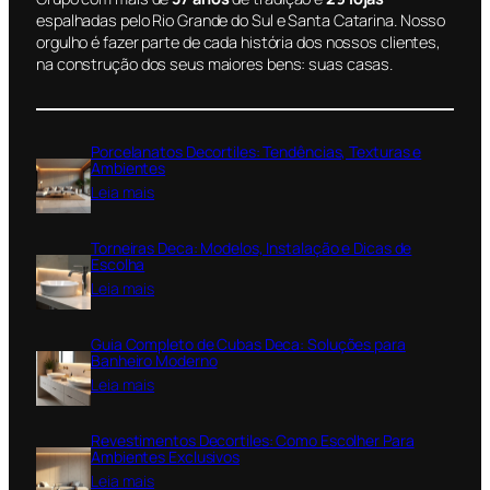
espalhadas pelo Rio Grande do Sul e Santa Catarina. Nosso
orgulho é fazer parte de cada história dos nossos clientes,
na construção dos seus maiores bens: suas casas.
Porcelanatos Decortiles: Tendências, Texturas e
Ambientes
:
Leia mais
P
o
Torneiras Deca: Modelos, Instalação e Dicas de
r
Escolha
c
:
Leia mais
e
T
l
o
a
Guia Completo de Cubas Deca: Soluções para
r
n
Banheiro Moderno
n
a
:
Leia mais
e
t
G
i
o
u
r
Revestimentos Decortiles: Como Escolher Para
s
i
a
Ambientes Exclusivos
D
a
s
:
Leia mais
e
C