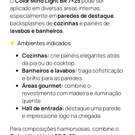
O
Color Mind Light BR 7×25
pode ser
aplicado em diversas áreas internas,
especialmente em
paredes de destaque
,
backsplashes de
cozinhas
e painéis de
lavabos e banheiros
.
Ambientes indicados
Cozinhas:
crie painéis elegantes atrás
da pia ou do cooktop.
Banheiros e lavabos:
traga sofisticação
e brilho para as paredes.
Áreas gourmet:
combine o
revestimento com madeira e iluminação
quente.
Hall de entrada:
destaque uma parede
e impressione logo na chegada.
Para composições harmoniosas, combine o