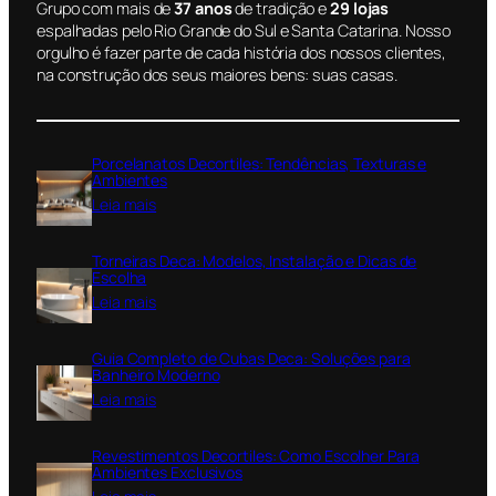
Grupo com mais de
37 anos
de tradição e
29 lojas
espalhadas pelo Rio Grande do Sul e Santa Catarina. Nosso
orgulho é fazer parte de cada história dos nossos clientes,
na construção dos seus maiores bens: suas casas.
Porcelanatos Decortiles: Tendências, Texturas e
Ambientes
:
Leia mais
P
o
Torneiras Deca: Modelos, Instalação e Dicas de
r
Escolha
c
:
Leia mais
e
T
l
o
a
Guia Completo de Cubas Deca: Soluções para
r
n
Banheiro Moderno
n
a
:
Leia mais
e
t
G
i
o
u
r
Revestimentos Decortiles: Como Escolher Para
s
i
a
Ambientes Exclusivos
D
a
s
: