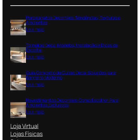
Porcelanatos Decortiles: Tendências, Texturas e
Ambientes
:
Leia mais
P
o
Torneiras Deca: Modelos, Instalação e Dicas de
r
Escolha
c
:
Leia mais
e
T
l
o
a
Guia Completo de Cubas Deca: Soluções para
r
n
Banheiro Moderno
n
a
:
Leia mais
e
t
G
i
o
u
r
Revestimentos Decortiles: Como Escolher Para
s
i
a
Ambientes Exclusivos
D
a
s
:
Leia mais
e
C
D
R
c
o
e
e
o
Loja Virtual
m
c
v
r
p
Lojas Físicas
a
e
t
l
: