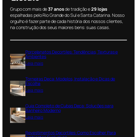
Grupo com mais de
37 anos
de tradição e
29 lojas
espalhadas pelo Rio Grande do Sul e Santa Catarina. Nosso
orgulho é fazer parte de cada história dos nossos clientes,
na construção dos seus maiores bens: suas casas.
Porcelanatos Decortiles: Tendências, Texturas e
Ambientes
:
Leia mais
P
o
Torneiras Deca: Modelos, Instalação e Dicas de
r
Escolha
c
:
Leia mais
e
T
l
o
a
Guia Completo de Cubas Deca: Soluções para
r
n
Banheiro Moderno
n
a
:
Leia mais
e
t
G
i
o
u
r
Revestimentos Decortiles: Como Escolher Para
s
i
a