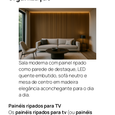
Sala moderna com painel ripado
como parede de destaque, LED
quente embutido, sofá neutro e
mesa de centro em madeira
elegância aconchegante para o dia
a dia.
Painéis ripados para TV
Os
painéis ripados para tv
(ou
painéis