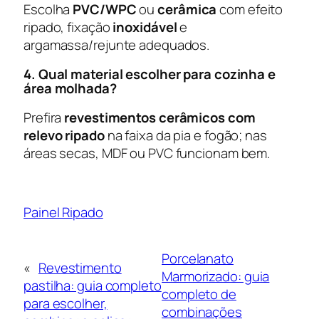
Escolha
PVC/WPC
ou
cerâmica
com efeito
ripado, fixação
inoxidável
e
argamassa/rejunte adequados.
4. Qual material escolher para cozinha e
área molhada?
Prefira
revestimentos cerâmicos com
relevo ripado
na faixa da pia e fogão; nas
áreas secas, MDF ou PVC funcionam bem.
Painel Ripado
Porcelanato
«
Revestimento
Marmorizado: guia
pastilha: guia completo
completo de
para escolher,
combinações