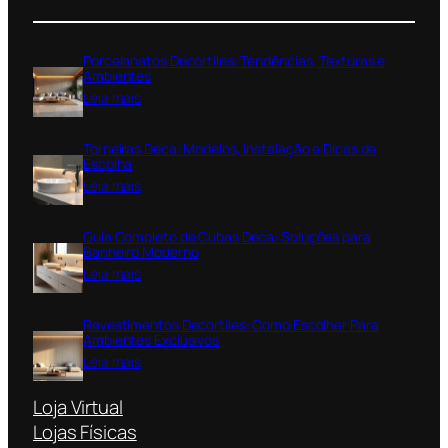
Porcelanatos Decortiles: Tendências, Texturas e
Ambientes
:
Leia mais
P
o
Torneiras Deca: Modelos, Instalação e Dicas de
r
Escolha
c
:
Leia mais
e
T
l
o
a
Guia Completo de Cubas Deca: Soluções para
r
n
Banheiro Moderno
n
a
:
Leia mais
e
t
G
i
o
u
r
Revestimentos Decortiles: Como Escolher Para
s
i
a
Ambientes Exclusivos
D
a
s
:
Leia mais
e
C
D
R
c
o
e
e
o
Loja Virtual
m
c
v
r
p
Lojas Físicas
a
e
t
l