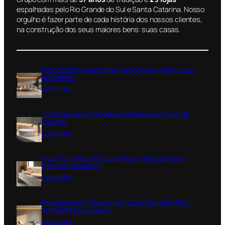
espalhadas pelo Rio Grande do Sul e Santa Catarina. Nosso
orgulho é fazer parte de cada história dos nossos clientes,
na construção dos seus maiores bens: suas casas.
Porcelanatos Decortiles: Tendências, Texturas e
Ambientes
:
Leia mais
P
o
Torneiras Deca: Modelos, Instalação e Dicas de
r
Escolha
c
:
Leia mais
e
T
l
o
a
Guia Completo de Cubas Deca: Soluções para
r
n
Banheiro Moderno
n
a
:
Leia mais
e
t
G
i
o
u
r
Revestimentos Decortiles: Como Escolher Para
s
i
a
Ambientes Exclusivos
D
a
s
:
Leia mais
e
C