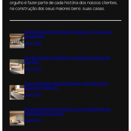
orgulho é fazer parte de cada história dos nossos clientes,
na construção dos seus maiores bens: suas casas.
Porcelanatos Decortiles: Tendências, Texturas e
Ambientes
:
Leia mais
P
o
Torneiras Deca: Modelos, Instalação e Dicas de
r
Escolha
c
:
Leia mais
e
T
l
o
a
Guia Completo de Cubas Deca: Soluções para
r
n
Banheiro Moderno
n
a
:
Leia mais
e
t
G
i
o
u
r
Revestimentos Decortiles: Como Escolher Para
s
i
a
Ambientes Exclusivos
D
a
s
:
Leia mais
e
C
D
R
c
o
e
e