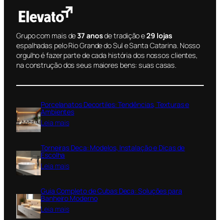
Grupo com mais de
37 anos
de tradição e
29 lojas
espalhadas pelo Rio Grande do Sul e Santa Catarina. Nosso
orgulho é fazer parte de cada história dos nossos clientes,
na construção dos seus maiores bens: suas casas.
Porcelanatos Decortiles: Tendências, Texturas e
Ambientes
:
Leia mais
P
o
Torneiras Deca: Modelos, Instalação e Dicas de
r
Escolha
c
:
Leia mais
e
T
l
o
a
Guia Completo de Cubas Deca: Soluções para
r
n
Banheiro Moderno
n
a
:
Leia mais
e
t
G